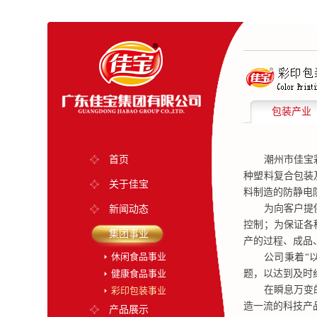
包装产业
首页
潮州市佳宝彩印
种塑料复合包装
关于佳宝
料制造的防静电
为向客户提供优
新闻动态
控制；为保证各
集团事业
产的过程、成品
休闲食品事业
公司秉着“以客
健康食品事业
题，以达到及时
在瞬息万变的市
彩印包装事业
造一流的科技产
产品展示